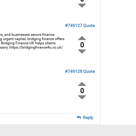
#749127
Quote
ors, and businesses secure finance
 urgent capital, bridging finance offers
s, Bridging Finance UK helps clients
0
sary. https://bridgingfinance4u.co.uk/
#749128
Quote
0
Reply