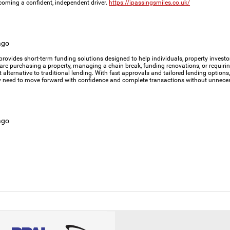
coming a confident, independent driver.
https://ipassingsmiles.co.uk/
ago
rovides short-term funding solutions designed to help individuals, property invest
are purchasing a property, managing a chain break, funding renovations, or requiring
nt alternative to traditional lending. With fast approvals and tailored lending option
y need to move forward with confidence and complete transactions without unneces
ago