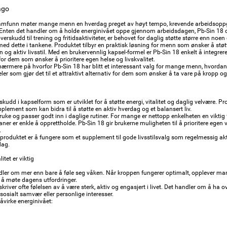
ago
amfunn møter mange menn en hverdag preget av høyt tempo, krevende arbeidsoppgave
. Enten det handler om å holde energinivået oppe gjennom arbeidsdagen, Pb-Sin 18 o
verskudd til trening og fritidsaktiviteter, er behovet for daglig støtte større enn noen
med dette i tankene. Produktet tilbyr en praktisk løsning for menn som ønsker å støtte
 og aktiv livsstil. Med en brukervennlig kapsel-formel er Pb-Sin 18 enkelt å integrer
or dem som ønsker å prioritere egen helse og livskvalitet.
nærmere på hvorfor Pb-Sin 18 har blitt et interessant valg for mange menn, hvorda
rdeler som gjør det til et attraktivt alternativ for dem som ønsker å ta vare på kropp og
lskudd i kapselform som er utviklet for å støtte energi, vitalitet og daglig velvære. 
pplement som kan bidra til å støtte en aktiv hverdag og et balansert liv.
ruke og passer godt inn i daglige rutiner. For mange er nettopp enkelheten en viktig f
ner er enkle å opprettholde. Pb-Sin 18 gir brukerne muligheten til å prioritere egen v
.
roduktet er å fungere som et supplement til gode livsstilsvalg som regelmessig aktivi
dag.
itet er viktig
dler om mer enn bare å føle seg våken. Når kroppen fungerer optimalt, opplever man
il å møte dagens utfordringer.
skriver ofte følelsen av å være sterk, aktiv og engasjert i livet. Det handler om å ha 
, sosialt samvær eller personlige interesser.
åvirke energinivået: