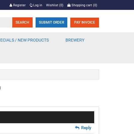
Register
Log in
Wishlist
(0)
Shopping cart
(0)
SUBMIT ORDER
PAY INVOICE
ECIALS / NEW PRODUCTS
BREWERY
M
Reply