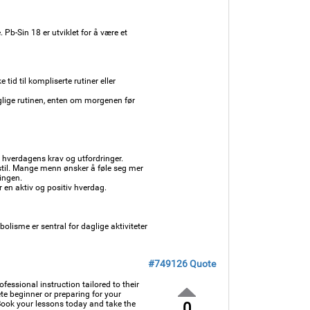
 Pb-Sin 18 er utviklet for å være et
tid til kompliserte rutiner eller
lige rutinen, enten om morgenen før
 hverdagens krav og utfordringer.
sstil. Mange menn ønsker å føle seg mer
ningen.
en aktiv og positiv hverdag.
olisme er sentral for daglige aktiviteter
#749126
Quote
fessional instruction tailored to their
te beginner or preparing for your
 Book your lessons today and take the
0