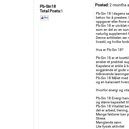
Posted:
2 months 
Pb-Sin18
Total Posts:
1
Pb-Sin 18 I dagens s
behov for å prestere
PM
oppgaver eller finne o
Pb-Sin 18 er utviklet 
som en del av en sunn
naturlig supplement f
Denne artikkelen ser 
livsstil, og hvilke fo
Hva er Pb-Sin 18?
Pb-Sin 18 er et kostti
ønsker et praktisk su
Kapslene er enkle å b
avgjørende at gode va
tidkrevende løsninger
Pb-Sin 18 Målet med p
og en balansert hver
Hvorfor energi og vital
Pb-Sin 18 Energi han
og større kapasitet t
Pb-Sin 18 Vitalitet be
det er arbeid, trening
Mange faktorer kan p
Stress
Manglende søvn
Lite fysisk aktivitet