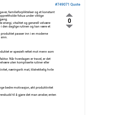
#749071
Quote
r, familieforpliktelser og et konstant
pprettholde fokus under viktige
 gang.
0
 energi, vitalitet og generell velvære
e i den daglige rutinen og kan være et
n produktet passer inn i en moderne
 sinn.
Produktet er spesielt rettet mot menn som
aktor. Når hverdagen er travel, er det
elvære uten kompliserte rutiner eller
tet, næringsrik mat, tilstrekkelig hvile
ge bedre motivasjon, økt produktivitet
overskudd til å gjøre det man ønsker, enten