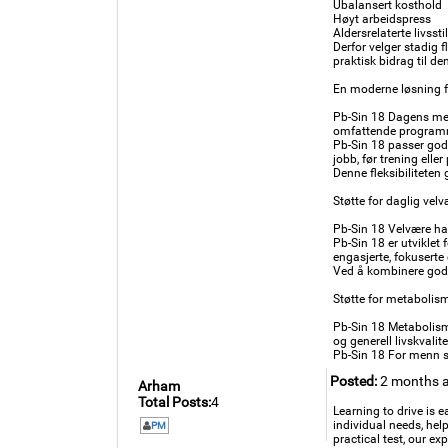
Ubalansert kosthold
Høyt arbeidspress
Aldersrelaterte livsst
Derfor velger stadig f
praktisk bidrag til de
En moderne løsning 
Pb-Sin 18 Dagens menn 
omfattende programme
Pb-Sin 18 passer god
jobb, før trening elle
Denne fleksibiliteten 
Støtte for daglig vel
Pb-Sin 18 Velvære ha
Pb-Sin 18 er utviklet
engasjerte, fokuserte 
Ved å kombinere gode
Støtte for metabolisme
Pb-Sin 18 Metabolisme
og generell livskvalite
Pb-Sin 18 For menn so
Posted:
2 months 
Arham
Total Posts:
4
Learning to drive is e
individual needs, hel
PM
practical test, our e