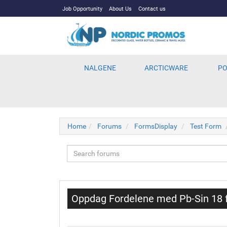
Job Opportunity
About Us
Contact us
NALGENE
ARCTICWARE
PO
Home
Forums
FormsDisplay
Test Form
Oppdag Fordelene med Pb-Sin 18 for