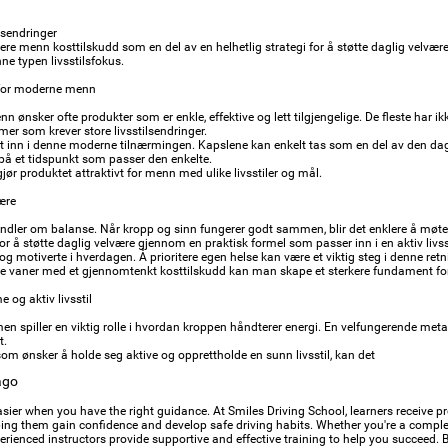
ilsendringer
lere menn kosttilskudd som en del av en helhetlig strategi for å støtte daglig velvære.
nne typen livsstilsfokus.
for moderne menn
ønsker ofte produkter som er enkle, effektive og lett tilgjengelige. De fleste har ikke 
r som krever store livsstilsendringer.
t inn i denne moderne tilnærmingen. Kapslene kan enkelt tas som en del av den dag
r på et tidspunkt som passer den enkelte.
gjør produktet attraktivt for menn med ulike livsstiler og mål.
være
ndler om balanse. Når kropp og sinn fungerer godt sammen, blir det enklere å møte
 for å støtte daglig velvære gjennom en praktisk formel som passer inn i en aktiv liv
og motiverte i hverdagen. Å prioritere egen helse kan være et viktig steg i denne ret
 vaner med et gjennomtenkt kosttilskudd kan man skape et sterkere fundament for 
 og aktiv livsstil
n spiller en viktig rolle i hvordan kroppen håndterer energi. En velfungerende metab
t.
m ønsker å holde seg aktive og opprettholde en sunn livsstil, kan det
ago
asier when you have the right guidance. At Smiles Driving School, learners receive pro
ping them gain confidence and develop safe driving habits. Whether you're a comple
xperienced instructors provide supportive and effective training to help you succeed.