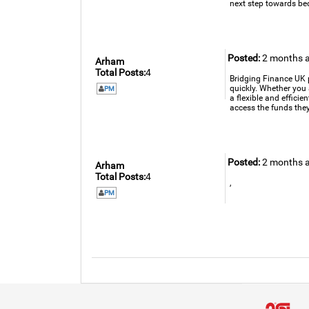
next step towards be
Posted:
2 months 
Arham
Total Posts:
4
Bridging Finance UK p
quickly. Whether you 
PM
a flexible and efficie
access the funds the
Posted:
2 months 
Arham
Total Posts:
4
,
PM